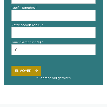
Durée (années)*
Votre apport (en €) *
Taux d'emprunt (%) *
ENVOYER
* Champs obligatoires