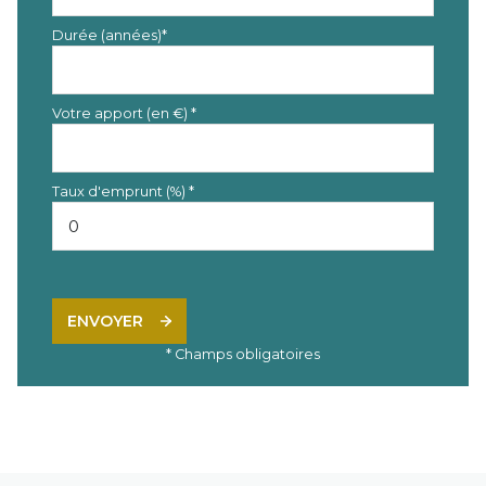
Durée (années)*
Votre apport (en €) *
Taux d'emprunt (%) *
ENVOYER
* Champs obligatoires