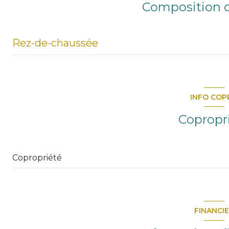
Composition d
Rez-de-chaussée
chambre
chambre
INFO COP
salon/sejour
Copropr
chambre
salle d'eau
Copropriété
WC
FINANCI