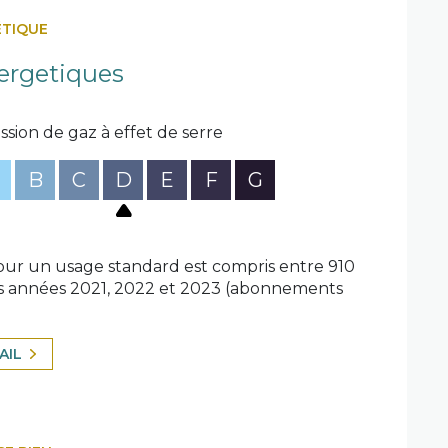
ÉTIQUE
ergetiques
ssion de gaz à effet de serre
B
C
D
E
F
G
ur un usage standard est compris entre 910
 les années 2021, 2022 et 2023 (abonnements
AIL