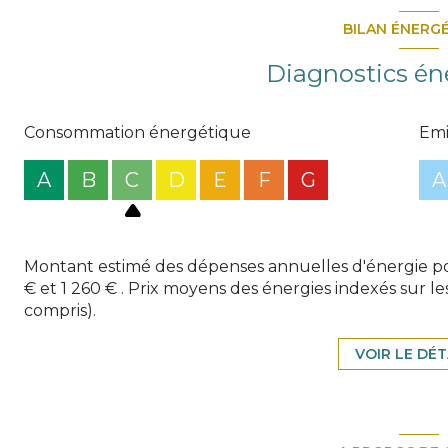
BILAN ÉNERG
Diagnostics én
Consommation énergétique
Emi
A
B
C
D
E
F
G
A
Montant estimé des dépenses annuelles d'énergie po
€ et 1 260 € . Prix moyens des énergies indexés sur
compris).
VOIR LE DÉT