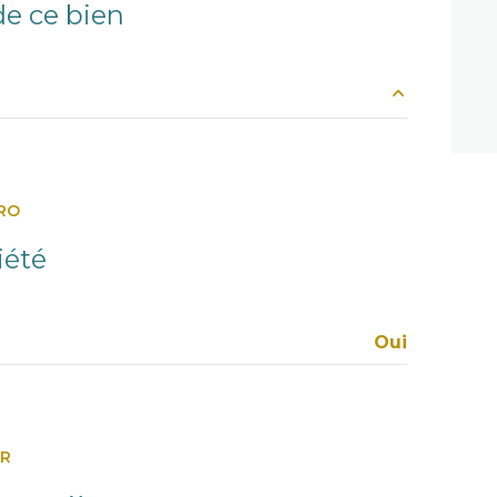
e ce bien
m²
m²
RO
m²
iété
m²
m²
Oui
m²
ER