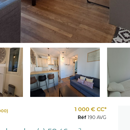
1 000 € CC*
000)
Réf
190 AVG