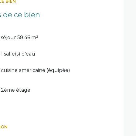
CE BIEN
s de ce bien
séjour 58,46 m²
1 salle(s) d'eau
cuisine américaine (équipée)
2ème étage
ION