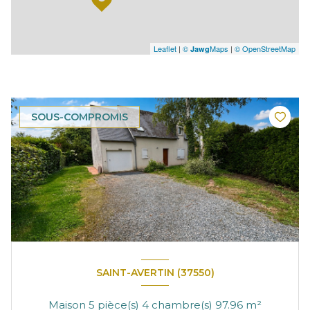
Leaflet
|
©
Maps
|
© OpenStreetMap
Jawg
SOUS-COMPROMIS
SAINT-AVERTIN (37550)
Maison 5 pièce(s) 4 chambre(s) 97.96 m²