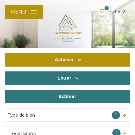
0
FR
MENU
Acheter
Louer
De l'ancien
De l'immo pro
Estimer
à l'année
De l'immo pro
Type de bien
1
1
Localisation