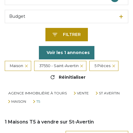
Budget
FILTRER
Voir les
1
annonces
Maison
37550 - Saint-Avertin
5 Pièces
Réinitialiser
AGENCE IMMOBILIÈRE À TOURS
VENTE
ST AVERTIN
MAISON
T5
1
Maisons T5 à vendre sur St-Avertin