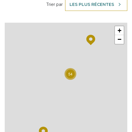
Trier par
LES PLUS RÉCENTES
+
−
54