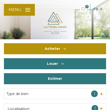
0
FR
MENU
Acheter
Louer
De l'ancien
De l'immo pro
Estimer
à l'année
De l'immo pro
Type de bien
1
1
Localisation