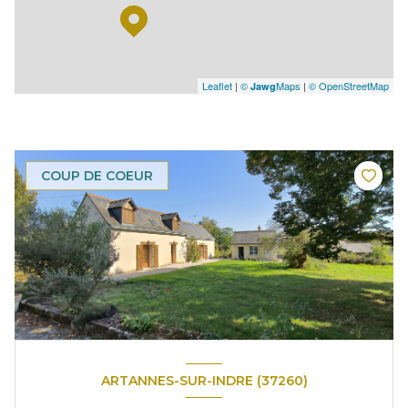
Leaflet
|
©
Maps
|
© OpenStreetMap
Jawg
COUP DE COEUR
ARTANNES-SUR-INDRE (37260)