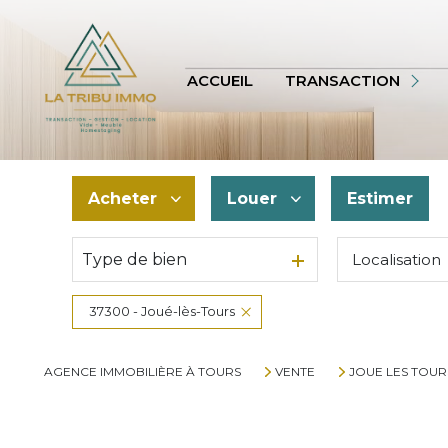
APPARTEMENT
TERRAINS
ACCUEIL
TRANSACTION
AUTRES
VOIR TOUS
Acheter
Louer
Estimer
BIENS VENDUS
Type de bien
Localisation
De l'ancien
à l'année
De l'immo pro
De l'immo pro
37300 - Joué-lès-Tours
AGENCE IMMOBILIÈRE À TOURS
VENTE
JOUE LES TOUR