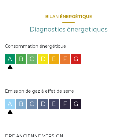
BILAN ÉNERGÉTIQUE
Diagnostics énergetiques
Consommation énergétique
A
B
C
D
E
F
G
Emission de gaz à effet de serre
A
B
C
D
E
F
G
DPE ANCIENNE VERSION