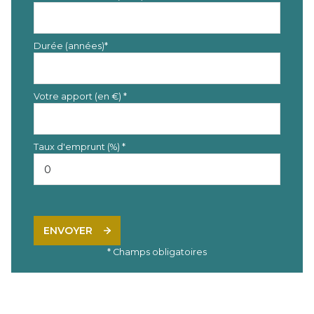
Durée (années)*
Votre apport (en €) *
Taux d'emprunt (%) *
ENVOYER
* Champs obligatoires