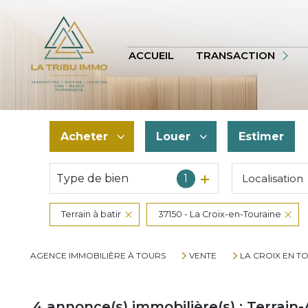
APPARTEMENT
TERRAINS
ACCUEIL
TRANSACTION
AUTRES
VOIR TOUS
Acheter
Louer
Estimer
BIENS VENDUS
Type de bien
1
Localisation
De l'ancien
à l'année
De l'immo pro
De l'immo pro
Terrain à batir
37150 - La Croix-en-Touraine
AGENCE IMMOBILIÈRE À TOURS
VENTE
LA CROIX EN T
4
annonce(s) immobilière(s) : Terrain-