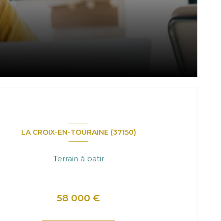
LA CROIX-EN-TOURAINE (37150)
Terrain à batir
58 000 €