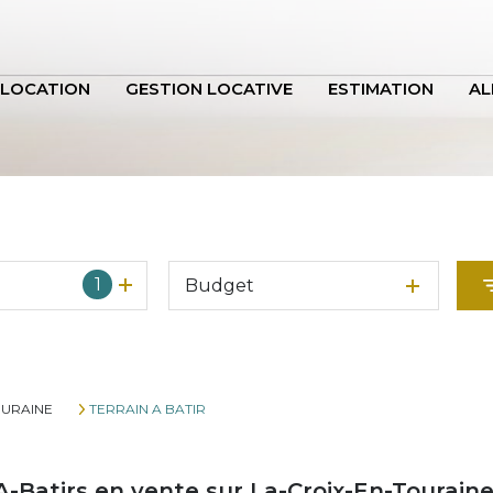
LOCATION
GESTION LOCATIVE
ESTIMATION
AL
1
Budget
OURAINE
TERRAIN A BATIR
A-Batirs en vente sur La-Croix-En-Tourain