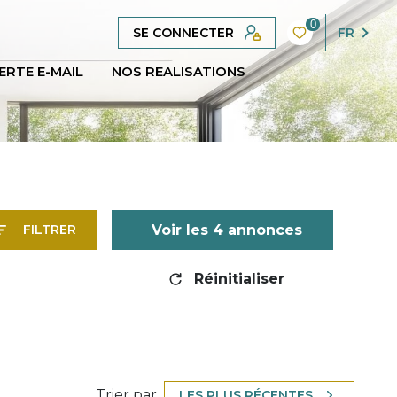
0
SE CONNECTER
FR
ERTE E-MAIL
NOS REALISATIONS
Voir les
4
annonces
FILTRER
Réinitialiser
e
Trier par
LES PLUS RÉCENTES