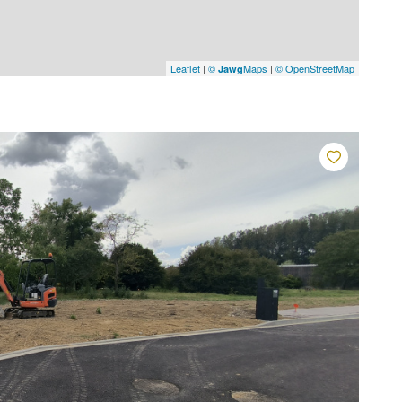
Leaflet
|
©
Maps
|
© OpenStreetMap
Jawg