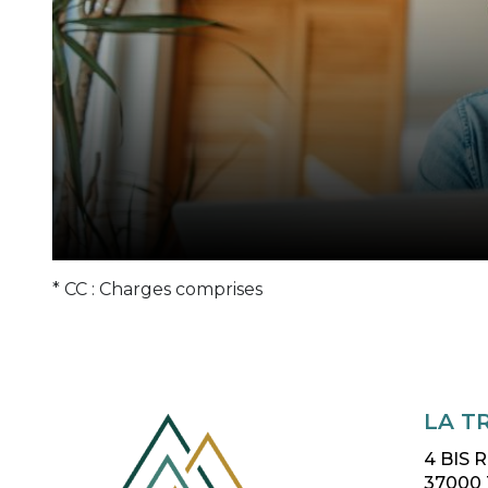
* CC : Charges comprises
LA T
4 BIS
37000