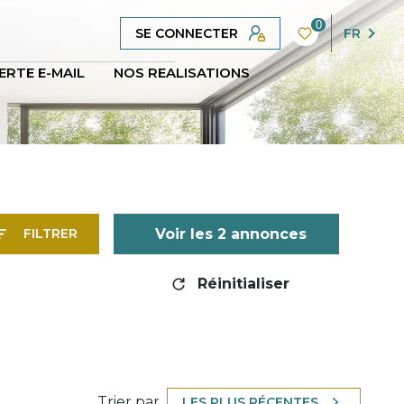
0
SE CONNECTER
FR
ERTE E-MAIL
NOS REALISATIONS
Voir les
2
annonces
FILTRER
Réinitialiser
Trier par
LES PLUS RÉCENTES