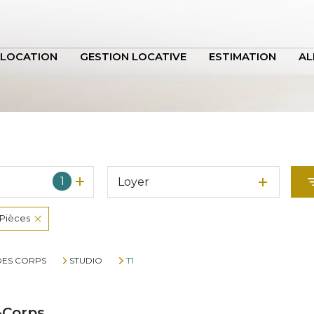
LOCATION
GESTION LOCATIVE
ESTIMATION
AL
1
Loyer
 Pièces
DES CORPS
STUDIO
T1
-Corps