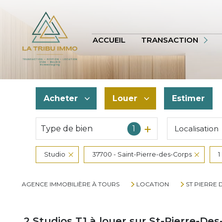
APPARTEMENT
TERRAINS
ACCUEIL
TRANSACTION
AUTRES
VOIR TOUS
Acheter
Louer
Estimer
BIENS VENDUS
Type de bien
1
Localisation
De l'ancien
à l'année
De l'immo pro
De l'immo pro
Studio
37700 - Saint-Pierre-des-Corps
1
AGENCE IMMOBILIÈRE À TOURS
LOCATION
ST PIERRE 
2
Studios T1 à louer sur St-Pierre-Des