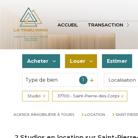
APPARTEMENT
TERRAINS
ACCUEIL
TRANSACTION
AUTRES
VOIR TOUS
Acheter
Louer
Estimer
BIENS VENDUS
Type de bien
1
Localisation
De l'ancien
à l'année
De l'immo pro
De l'immo pro
Studio
37700 - Saint-Pierre-des-Corps
AGENCE IMMOBILIÈRE À TOURS
LOCATION
SAINT PIER
2
Studios en location sur Saint-Pierr