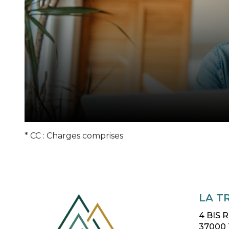
* CC : Charges comprises
LA T
4 BIS
37000