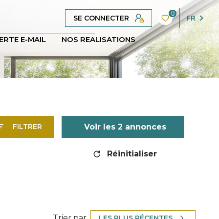
0
SE CONNECTER
FR
ERTE E-MAIL
NOS REALISATIONS
Voir les
2
annonces
FILTRER
Réinitialiser
Trier par
LES PLUS RÉCENTES