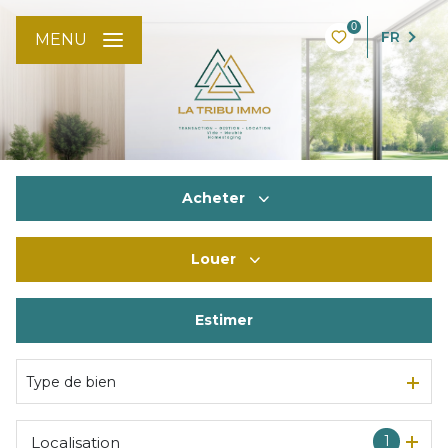
0
FR
MENU
Acheter
Louer
De l'ancien
De l'immo pro
Estimer
à l'année
De l'immo pro
Type de bien
1
Localisation