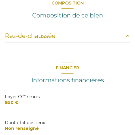
COMPOSITION
Composition de ce bien
Rez-de-chaussée
pièce à vivre
m²
salle d'eau
m²
FINANCIER
chambre
m²
Informations financières
Loyer CC* / mois
850 €
Dont état des lieux
Non renseigné